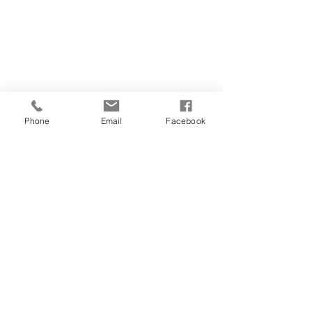
Phone
Email
Facebook
Der Hund hat ganz viel Vertrauen zu 
uns und lässt sich alles gefallen. 
In kurzer Zeit habe ich wieder ganz viel 
gelernt. Ich bin sehr dankbar, dass 
Zorro zu uns gekommen ist. Er ist ein 
Kuschelbär, der ganz viel Liebe, 
Feingefühl und Geduld braucht.  
Zucht