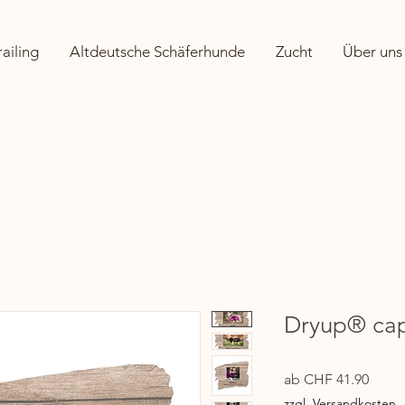
ailing
Altdeutsche Schäferhunde
Zucht
Über uns
Dryup® cap
Sale-
ab
CHF 41.90
Preis
zzgl. Versandkosten