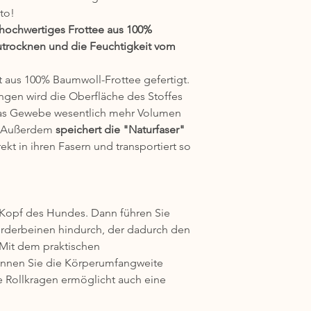
to!
n hochwertiges Frottee aus 100% 
Grösse
rocknen und die Feuchtigkeit vom 
4XS
 aus 100% Baumwoll-Frottee gefertigt. 
3XS
ngen wird die Oberfläche des Stoffes 
das Gewebe wesentlich mehr Volumen 
2XS
! Außerdem 
speichert die "Naturfaser" 
rekt in ihren Fasern und transportiert so 
XS
S
M
Kopf des Hundes. Dann führen Sie 
rderbeinen hindurch, der dadurch den 
L
Mit dem praktischen 
önnen Sie die Körperumfangweite 
ge Rollkragen ermöglicht auch eine 