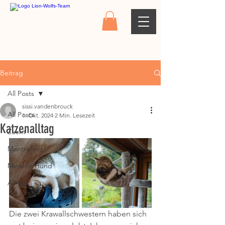
Beitrag
All Posts
sissi.vandenbrouck
All Posts
1. Okt. 2024
2 Min. Lesezeit
Katzenalltag
Zucht
Mantrailing
Mensch-Hund
Alltag
Die zwei Krawallschwestern haben sich 